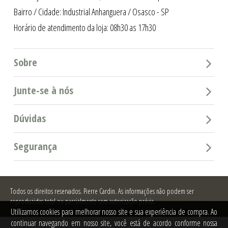
Bairro / Cidade: Industrial Anhanguera / Osasco - SP
Horário de atendimento da loja: 08h30 as 17h30
Sobre
Junte-se à nós
Dúvidas
Segurança
Todos os direitos reservados.
Pierre Cardin. As informações não podem ser
reproduzidas total ou parcialmente sem autorização prévia.
Utilizamos cookies para melhorar nosso site e sua experiência de compra. Ao
continuar navegando em nosso site, você está de acordo conforme nossa