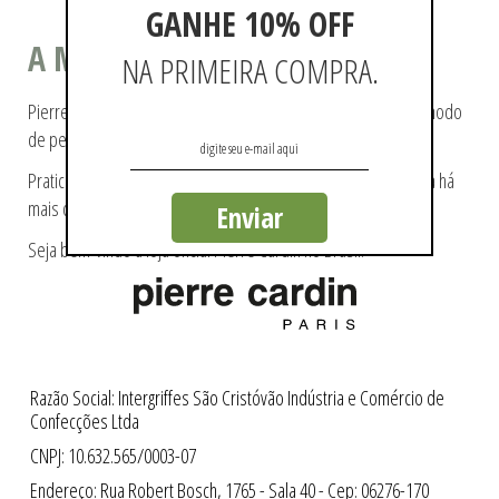
GANHE 10% OFF
A MODA COMO ESTILO DE VIDA
NA PRIMEIRA COMPRA.
Pierre Cardin ajudou a tecer a história da moda, pioneiro no modo
de pensá-la e de reproduzi-la.
Praticidade e modernidade fazem parte da essência da marca há
mais de 60 anos.
Enviar
Seja bem-vindo a loja oficial Pierre Cardin no Brasil.
Razão Social: Intergriffes São Cristóvão Indústria e Comércio de
Confecções Ltda
CNPJ: 10.632.565/0003-07
Endereço: Rua Robert Bosch, 1765 - Sala 40 - Cep: 06276-170