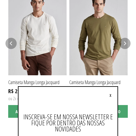
Camiseta Manga Longa Jacquard
Camiseta Manga Longa Jacquard
Cam
R$ 219,90
R$ 219,90
R$
X
ou 2x de R$ 109,95 sem juros
ou 2x de R$ 109,95 sem juros
ou 
ADICIONAR AO CARRINHO
ADICIONAR AO CARRINHO
INSCREVA-SE EM NOSSA NEWSLETTER E
FIQUE POR DENTRO DAS NOSSAS
NOVIDADES