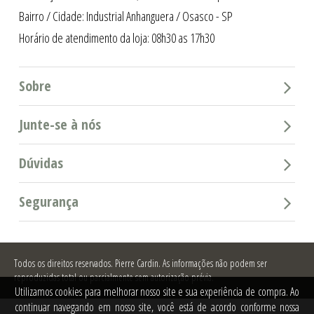
Bairro / Cidade: Industrial Anhanguera / Osasco - SP
Horário de atendimento da loja: 08h30 as 17h30
Sobre
Junte-se à nós
Dúvidas
Segurança
Todos os direitos reservados.
Pierre Cardin. As informações não podem ser
reproduzidas total ou parcialmente sem autorização prévia.
Utilizamos cookies para melhorar nosso site e sua experiência de compra. Ao
continuar navegando em nosso site, você está de acordo conforme nossa