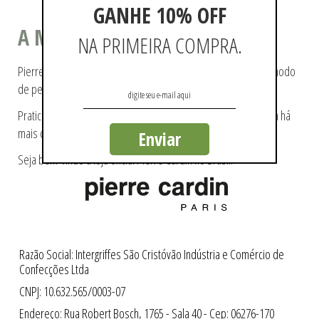
GANHE 10% OFF
A MODA COMO ESTILO DE VIDA
NA PRIMEIRA COMPRA.
Pierre Cardin ajudou a tecer a história da moda, pioneiro no modo
de pensá-la e de reproduzi-la.
Praticidade e modernidade fazem parte da essência da marca há
mais de 60 anos.
Enviar
Seja bem-vindo a loja oficial Pierre Cardin no Brasil.
Razão Social: Intergriffes São Cristóvão Indústria e Comércio de
Confecções Ltda
CNPJ: 10.632.565/0003-07
Endereço: Rua Robert Bosch, 1765 - Sala 40 - Cep: 06276-170