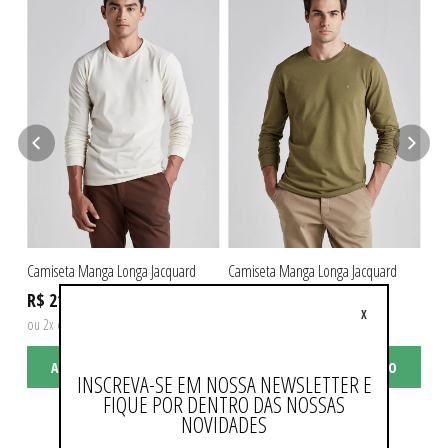
Camiseta Manga Longa Jacquard
Camiseta Manga Longa Jacquard
Cam
R$ 219,90
R$ 219,90
R$
X
ou 2x de R$ 109,95 sem juros
ou 2x de R$ 109,95 sem juros
ou 
ADICIONAR AO CARRINHO
ADICIONAR AO CARRINHO
INSCREVA-SE EM NOSSA NEWSLETTER E
FIQUE POR DENTRO DAS NOSSAS
NOVIDADES