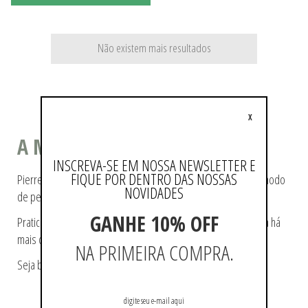
Não existem mais resultados
X
A MODA COMO ESTILO DE VIDA
INSCREVA-SE EM NOSSA NEWSLETTER E
FIQUE POR DENTRO DAS NOSSAS
Pierre Cardin ajudou a tecer a história da moda, pioneiro no modo
NOVIDADES
de pensá-la e de reproduzi-la.
GANHE 10% OFF
Praticidade e modernidade fazem parte da essência da marca há
mais de 60 anos.
NA PRIMEIRA COMPRA.
Seja bem-vindo a loja oficial Pierre Cardin no Brasil.