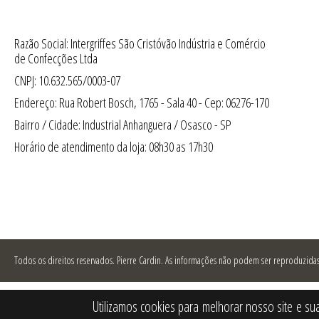
Razão Social: Intergriffes São Cristóvão Indústria e Comércio
de Confecções Ltda
CNPJ: 10.632.565/0003-07
Endereço: Rua Robert Bosch, 1765 - Sala 40 - Cep: 06276-170
Bairro / Cidade: Industrial Anhanguera / Osasco - SP
Horário de atendimento da loja: 08h30 as 17h30
Todos os direitos reservados.
Pierre Cardin. As informações não podem ser reproduzidas 
Utilizamos cookies para melhorar nosso site e su