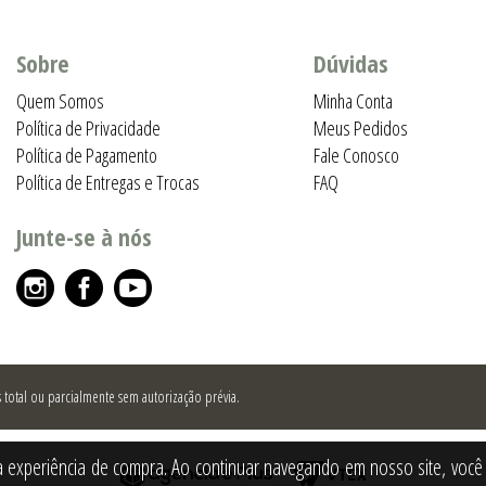
Sobre
Dúvidas
Quem Somos
Minha Conta
Política de Privacidade
Meus Pedidos
Política de Pagamento
Fale Conosco
Política de Entregas e Trocas
FAQ
Junte-se à nós
total ou parcialmente sem autorização prévia.
a experiência de compra. Ao continuar navegando em nosso site, você