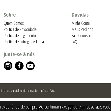
Sobre
Dúvidas
Quem Somos
Minha Conta
Política de Privacidade
Meus Pedidos
Política de Pagamento
Fale Conosco
Política de Entregas e Trocas
FAQ
Junte-se à nós
total ou parcialmente sem autorização prévia.
a experiência de compra. Ao continuar navegando em nosso site, você