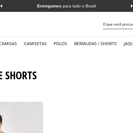
Entregamos
para todo o Brasil
CAMISAS
CAMISETAS
POLOS
BERMUDAS / SHORTS
JAQU
JEANS
WORK
MANGA CURTA
MANGA 
E SHORTS
CASUAL
CASUAL
MANGA LONGA
MANGA 