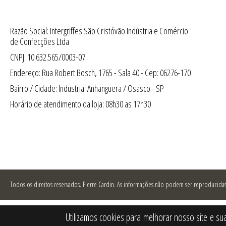
Razão Social: Intergriffes São Cristóvão Indústria e Comércio
de Confecções Ltda
CNPJ: 10.632.565/0003-07
Endereço: Rua Robert Bosch, 1765 - Sala 40 - Cep: 06276-170
Bairro / Cidade: Industrial Anhanguera / Osasco - SP
Horário de atendimento da loja: 08h30 as 17h30
Todos os direitos reservados.
Pierre Cardin. As informações não podem ser reproduzidas 
Utilizamos cookies para melhorar nosso site e su