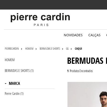
Parcelamento
em até 6x sem juros
NOVIDADES
CALÇAS
PIERRECARDIN
HOMEM
BERMUDAS E SHORTS
GG
CAQUI
BERMUDAS 
HOMEM
BERMUDAS E SHORTS (1)
1
Produtos Encontrados
MARCA
Pierre Cardin (1)