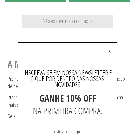
Não existem mais resultados
X
A MODA COMO ESTILO DE VIDA
INSCREVA-SE EM NOSSA NEWSLETTER E
FIQUE POR DENTRO DAS NOSSAS
Pierre Cardin ajudou a tecer a história da moda, pioneiro no modo
NOVIDADES
de pensá-la e de reproduzi-la.
GANHE 10% OFF
Praticidade e modernidade fazem parte da essência da marca há
mais de 60 anos.
NA PRIMEIRA COMPRA.
Seja bem-vindo a loja oficial Pierre Cardin no Brasil.