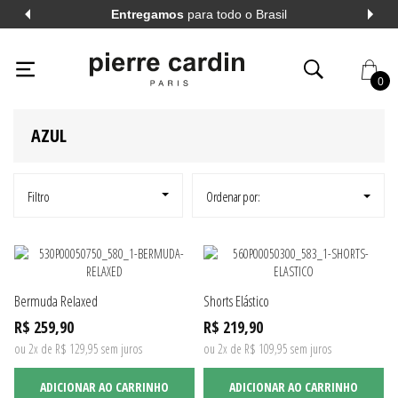
Entregamos
para todo o Brasil
PIERRECARDIN
HOMEM
BERMUDAS E SHORTS
BUSCA: AZUL
X
M
BUSCA: A
0
AZUL
AL
VER TODOS
AL
VER TODOS
Filtro
Ordenar por:
A LONGA
VER TODOS
Bermuda Relaxed
Shorts Elástico
A CURTA
VER TODOS
R$ 259,90
R$ 219,90
ou 2x de R$ 129,95 sem juros
ou 2x de R$ 109,95 sem juros
ADICIONAR AO CARRINHO
ADICIONAR AO CARRINHO