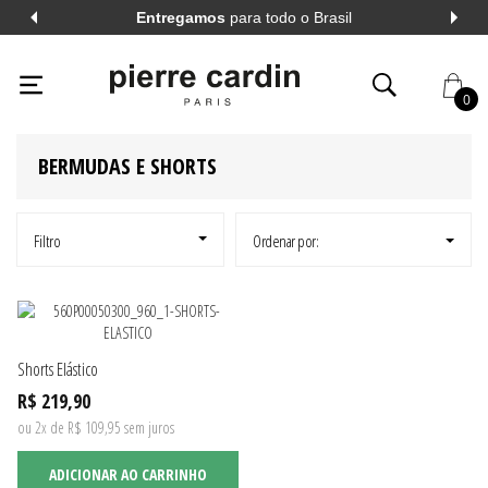
Entregamos
para todo o Brasil
PIERRECARDIN
HOMEM
BERMUDAS E SHORTS
PIERRE CARDIN
CHUMBO
0
BERMUDAS E SHORTS
AL
VER TODOS
AL
VER TODOS
Filtro
Ordenar por:
A LONGA
VER TODOS
Shorts Elástico
A CURTA
VER TODOS
R$ 219,90
ou 2x de R$ 109,95 sem juros
ADICIONAR AO CARRINHO