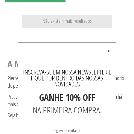
Não existem mais resultados
X
A MODA COMO ESTILO DE VIDA
INSCREVA-SE EM NOSSA NEWSLETTER E
FIQUE POR DENTRO DAS NOSSAS
Pierre Cardin ajudou a tecer a história da moda, pioneiro no modo
NOVIDADES
de pensá-la e de reproduzi-la.
GANHE 10% OFF
Praticidade e modernidade fazem parte da essência da marca há
mais de 60 anos.
NA PRIMEIRA COMPRA.
Seja bem-vindo a loja oficial Pierre Cardin no Brasil.