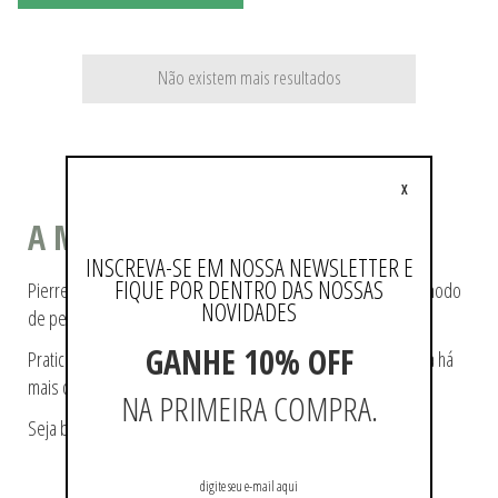
Não existem mais resultados
X
A MODA COMO ESTILO DE VIDA
INSCREVA-SE EM NOSSA NEWSLETTER E
FIQUE POR DENTRO DAS NOSSAS
Pierre Cardin ajudou a tecer a história da moda, pioneiro no modo
NOVIDADES
de pensá-la e de reproduzi-la.
GANHE 10% OFF
Praticidade e modernidade fazem parte da essência da marca há
mais de 60 anos.
NA PRIMEIRA COMPRA.
Seja bem-vindo a loja oficial Pierre Cardin no Brasil.