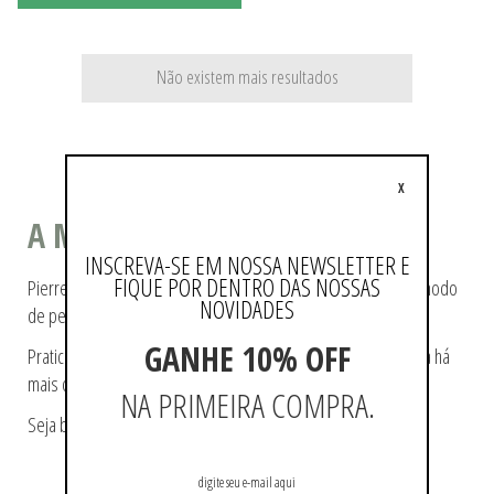
Não existem mais resultados
X
A MODA COMO ESTILO DE VIDA
INSCREVA-SE EM NOSSA NEWSLETTER E
FIQUE POR DENTRO DAS NOSSAS
Pierre Cardin ajudou a tecer a história da moda, pioneiro no modo
NOVIDADES
de pensá-la e de reproduzi-la.
GANHE 10% OFF
Praticidade e modernidade fazem parte da essência da marca há
mais de 60 anos.
NA PRIMEIRA COMPRA.
Seja bem-vindo a loja oficial Pierre Cardin no Brasil.