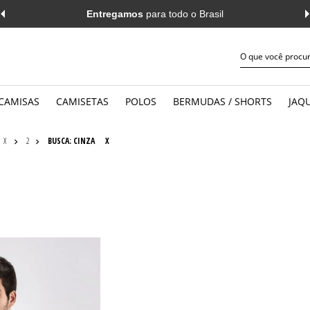
Entregamos
para todo o Brasil
CAMISAS
CAMISETAS
POLOS
BERMUDAS / SHORTS
JAQU
JEANS
WORK
MANGA CURTA
MANGA 
X
2
BUSCA: CINZA
X
CASUAL
CASUAL
MANGA LONGA
MANGA 