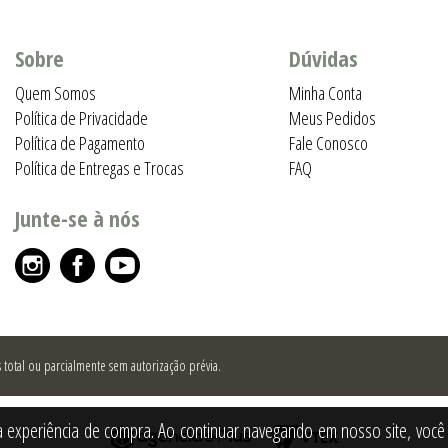
Sobre
Dúvidas
Quem Somos
Minha Conta
Política de Privacidade
Meus Pedidos
Política de Pagamento
Fale Conosco
Política de Entregas e Trocas
FAQ
Junte-se à nós
total ou parcialmente sem autorização prévia.
a experiência de compra. Ao continuar navegando em nosso site, você