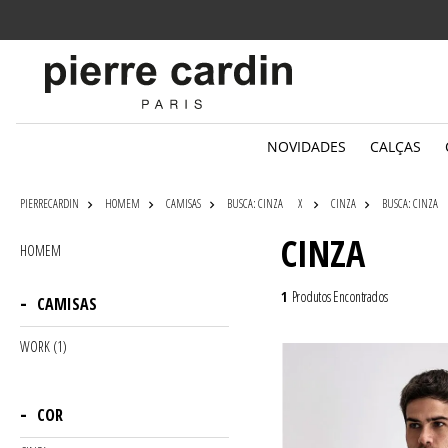
Parcelamento
em até 6x sem juros
NOVIDADES
CALÇAS
PIERRECARDIN
HOMEM
CAMISAS
BUSCA: CINZA
X
CINZA
BUSCA: CINZA
CINZA
HOMEM
1
Produtos Encontrados
CAMISAS
WORK (1)
COR