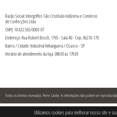
Razão Social: Intergriffes São Cristóvão Indústria e Comércio
de Confecções Ltda
CNPJ: 10.632.565/0003-07
Endereço: Rua Robert Bosch, 1765 - Sala 40 - Cep: 06276-170
Bairro / Cidade: Industrial Anhanguera / Osasco - SP
Horário de atendimento da loja: 08h30 as 17h30
Todos os direitos reservados.
Pierre Cardin. As informações não podem ser reproduzidas 
Utilizamos cookies para melhorar nosso site e su