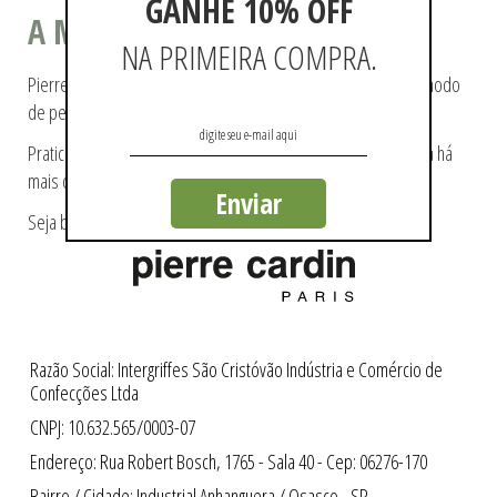
GANHE 10% OFF
A MODA COMO ESTILO DE VIDA
NA PRIMEIRA COMPRA.
Pierre Cardin ajudou a tecer a história da moda, pioneiro no modo
de pensá-la e de reproduzi-la.
Praticidade e modernidade fazem parte da essência da marca há
mais de 60 anos.
Enviar
Seja bem-vindo a loja oficial Pierre Cardin no Brasil.
Razão Social: Intergriffes São Cristóvão Indústria e Comércio de
Confecções Ltda
CNPJ: 10.632.565/0003-07
Endereço: Rua Robert Bosch, 1765 - Sala 40 - Cep: 06276-170
Bairro / Cidade: Industrial Anhanguera / Osasco - SP