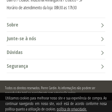
Horário de atendimento da loja: 08h30 as 17h30
Sobre
Junte-se à nós
Dúvidas
Segurança
Todos os direitos reservados.
Pierre Cardin. As informações não podem ser
reproduzidas total ou parcialmente sem autorização prévia.
Utilizamos cookies para melhorar nosso site e sua experiência de compra. Ao
continuar navegando em nosso site, você está de acordo conforme nossa
política quanto a utilização de cookies.
política de privacidade.