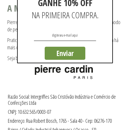
GANHE 10% OFF
A MODA COMO ESTILO DE VIDA
NA PRIMEIRA COMPRA.
Pierre Cardin ajudou a tecer a história da moda, pioneiro no modo
de pensá-la e de reproduzi-la.
Praticidade e modernidade fazem parte da essência da marca há
mais de 60 anos.
Enviar
Seja bem-vindo a loja oficial Pierre Cardin no Brasil.
Razão Social: Intergriffes São Cristóvão Indústria e Comércio de
Confecções Ltda
CNPJ: 10.632.565/0003-07
Endereço: Rua Robert Bosch, 1765 - Sala 40 - Cep: 06276-170
Bairro / Cidade: Industrial Anhanguera / Osasco - SP