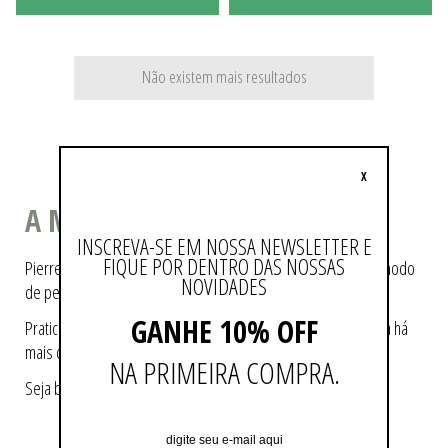
Não existem mais resultados
X
A MODA COMO ESTILO DE VIDA
INSCREVA-SE EM NOSSA NEWSLETTER E
FIQUE POR DENTRO DAS NOSSAS
Pierre Cardin ajudou a tecer a história da moda, pioneiro no modo
NOVIDADES
de pensá-la e de reproduzi-la.
GANHE 10% OFF
Praticidade e modernidade fazem parte da essência da marca há
mais de 60 anos.
NA PRIMEIRA COMPRA.
Seja bem-vindo a loja oficial Pierre Cardin no Brasil.