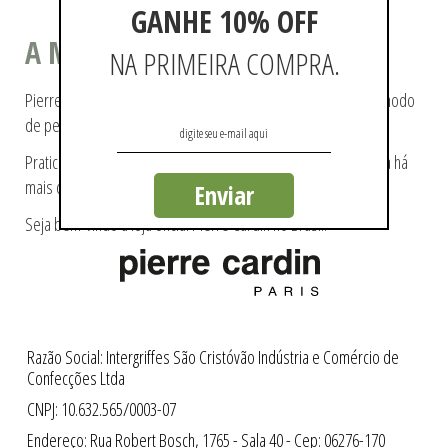
GANHE 10% OFF
A MODA COMO ESTILO DE VIDA
NA PRIMEIRA COMPRA.
Pierre Cardin ajudou a tecer a história da moda, pioneiro no modo
de pensá-la e de reproduzi-la.
Praticidade e modernidade fazem parte da essência da marca há
mais de 60 anos.
Enviar
Seja bem-vindo a loja oficial Pierre Cardin no Brasil.
Razão Social: Intergriffes São Cristóvão Indústria e Comércio de
Confecções Ltda
CNPJ: 10.632.565/0003-07
Endereço: Rua Robert Bosch, 1765 - Sala 40 - Cep: 06276-170