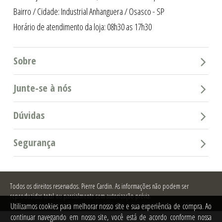
Bairro / Cidade: Industrial Anhanguera / Osasco - SP
Horário de atendimento da loja: 08h30 as 17h30
Sobre
Junte-se à nós
Dúvidas
Segurança
Todos os direitos reservados.
Pierre Cardin. As informações não podem ser
reproduzidas total ou parcialmente sem autorização prévia.
Utilizamos cookies para melhorar nosso site e sua experiência de compra. Ao
continuar navegando em nosso site, você está de acordo conforme nossa