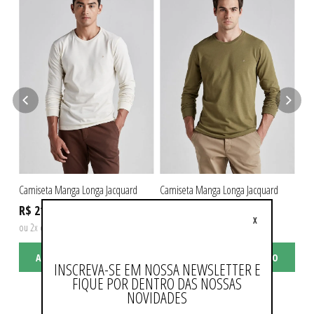
Camiseta Manga Longa Jacquard
Camiseta Manga Longa Jacquard
Cam
R$ 219,90
R$ 219,90
R$
X
ou 2x de R$ 109,95 sem juros
ou 2x de R$ 109,95 sem juros
ou 
ADICIONAR AO CARRINHO
ADICIONAR AO CARRINHO
INSCREVA-SE EM NOSSA NEWSLETTER E
FIQUE POR DENTRO DAS NOSSAS
NOVIDADES