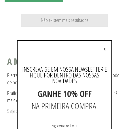
Não existem mais resultados
X
A MODA COMO ESTILO DE VIDA
INSCREVA-SE EM NOSSA NEWSLETTER E
FIQUE POR DENTRO DAS NOSSAS
Pierre Cardin ajudou a tecer a história da moda, pioneiro no modo
NOVIDADES
de pensá-la e de reproduzi-la.
GANHE 10% OFF
Praticidade e modernidade fazem parte da essência da marca há
mais de 60 anos.
NA PRIMEIRA COMPRA.
Seja bem-vindo a loja oficial Pierre Cardin no Brasil.