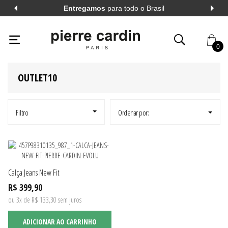
Entregamos
para todo o Brasil
PIERRECARDIN
OUTLET10
PIERRE CARDIN
PRETO
48
0
OUTLET10
AL
VER TODOS
AL
VER TODOS
Filtro
Ordenar por:
A LONGA
VER TODOS
Calça Jeans New Fit
A CURTA
VER TODOS
R$ 399,90
ou 3x de R$ 133,30 sem juros
ADICIONAR AO CARRINHO