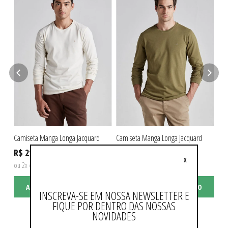
Camiseta Manga Longa Jacquard
Camiseta Manga Longa Jacquard
Cam
R$ 219,90
R$ 219,90
R$
X
ou 2x de R$ 109,95 sem juros
ou 2x de R$ 109,95 sem juros
ou 
ADICIONAR AO CARRINHO
ADICIONAR AO CARRINHO
INSCREVA-SE EM NOSSA NEWSLETTER E
FIQUE POR DENTRO DAS NOSSAS
NOVIDADES