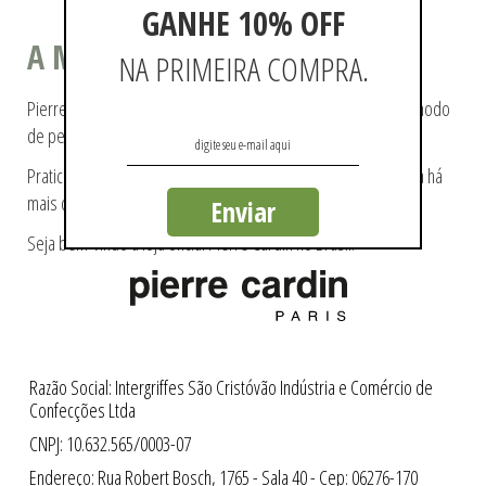
GANHE 10% OFF
A MODA COMO ESTILO DE VIDA
NA PRIMEIRA COMPRA.
Pierre Cardin ajudou a tecer a história da moda, pioneiro no modo
de pensá-la e de reproduzi-la.
Praticidade e modernidade fazem parte da essência da marca há
mais de 60 anos.
Enviar
Seja bem-vindo a loja oficial Pierre Cardin no Brasil.
Razão Social: Intergriffes São Cristóvão Indústria e Comércio de
Confecções Ltda
CNPJ: 10.632.565/0003-07
Endereço: Rua Robert Bosch, 1765 - Sala 40 - Cep: 06276-170