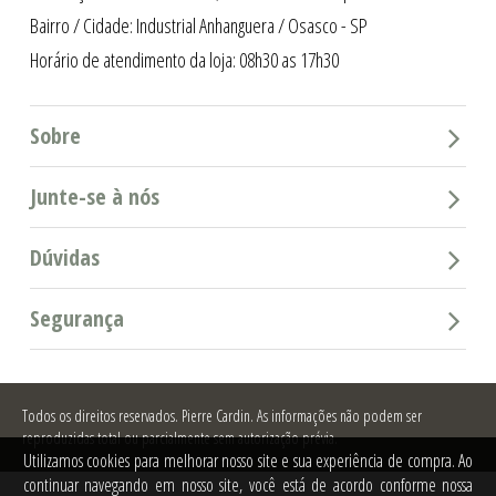
Bairro / Cidade: Industrial Anhanguera / Osasco - SP
Horário de atendimento da loja: 08h30 as 17h30
Sobre
Junte-se à nós
Dúvidas
Segurança
Todos os direitos reservados.
Pierre Cardin. As informações não podem ser
reproduzidas total ou parcialmente sem autorização prévia.
Utilizamos cookies para melhorar nosso site e sua experiência de compra. Ao
continuar navegando em nosso site, você está de acordo conforme nossa