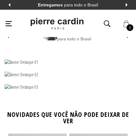
Entregamos
para todo o Brasil
0
Entrega facilitada
para todo o Brasil
AL
VER TODOS
AL
VER TODOS
A LONGA
VER TODOS
A CURTA
VER TODOS
NOVIDADES QUE VOCÊ NÃO PODE DEIXAR DE
VER