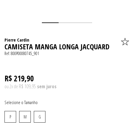
Pierre Cardin
CAMISETA MANGA LONGA JACQUARD
Ref:
800P00080745_901
R$ 219,90
R$ 109,95
ou
2
x
de
Tamanho
P
M
G