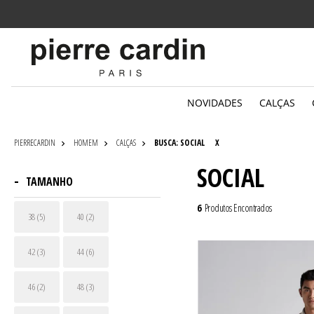
x sem juros
Entregamos
para todo o Bra
NOVIDADES
CALÇAS
PIERRECARDIN
HOMEM
CALÇAS
BUSCA: SOCIAL
X
SOCIAL
TAMANHO
6
Produtos Encontrados
38 (5)
40 (2)
42 (3)
44 (6)
46 (2)
48 (3)