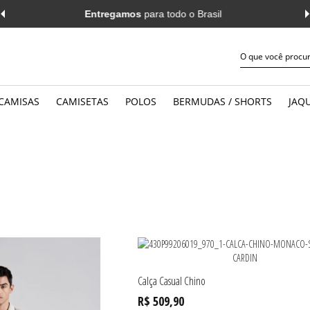
sil
Primeira troca grátis*
em até 30 dia
CAMISAS
CAMISETAS
POLOS
BERMUDAS / SHORTS
JAQU
JEANS
WORK
MANGA CURTA
MANGA 
CASUAL
CASUAL
MANGA LONGA
MANGA 
Calça Casual Chino
R$ 509,90