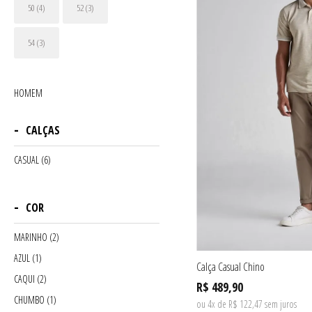
50 (4)
52 (3)
54 (3)
HOMEM
CALÇAS
CASUAL (6)
COR
MARINHO (2)
AZUL (1)
Calça Casual Chino
CAQUI (2)
R$ 489,90
CHUMBO (1)
ou 4x de R$ 122,47 sem juros