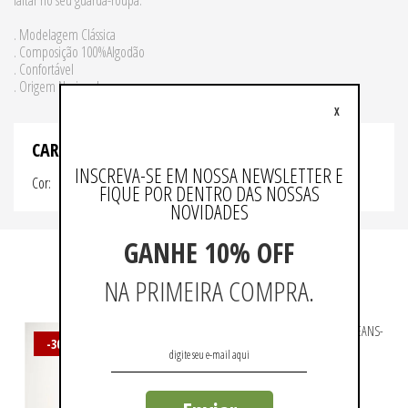
faltar no seu guarda-roupa.
. Modelagem Clássica
. Composição 100%Algodão
. Confortável
. Origem Nacional
X
CARACTERISTICAS
INSCREVA-SE EM NOSSA NEWSLETTER E
Cor
MARINHO
FIQUE POR DENTRO DAS NOSSAS
NOVIDADES
GANHE 10% OFF
QUEM VIU, VIU TAMBÉM
NA PRIMEIRA COMPRA.
-30%
-30%
Fit
Calça Jeans New Fit
Cal
R$ 251,93
R$ 359,90
R$ 