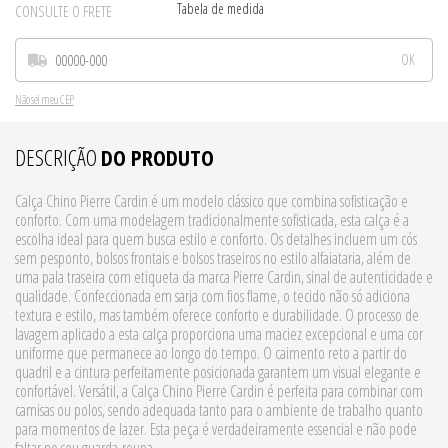
Tabela de medida
CONSULTE O FRETE
Não sei meu CEP
DESCRIÇÃO
DO PRODUTO
Calça Chino Pierre Cardin é um modelo clássico que combina sofisticação e
conforto. Com uma modelagem tradicionalmente sofisticada, esta calça é a
escolha ideal para quem busca estilo e conforto. Os detalhes incluem um cós
sem pesponto, bolsos frontais e bolsos traseiros no estilo alfaiataria, além de
uma pala traseira com etiqueta da marca Pierre Cardin, sinal de autenticidade e
qualidade. Confeccionada em sarja com fios flame, o tecido não só adiciona
textura e estilo, mas também oferece conforto e durabilidade. O processo de
lavagem aplicado a esta calça proporciona uma maciez excepcional e uma cor
uniforme que permanece ao longo do tempo. O caimento reto a partir do
quadril e a cintura perfeitamente posicionada garantem um visual elegante e
confortável. Versátil, a Calça Chino Pierre Cardin é perfeita para combinar com
camisas ou polos, sendo adequada tanto para o ambiente de trabalho quanto
para momentos de lazer. Esta peça é verdadeiramente essencial e não pode