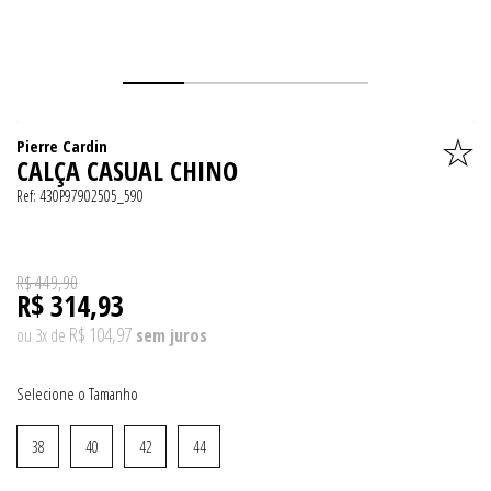
Pierre Cardin
CALÇA CASUAL CHINO
Ref:
430P97902505_590
R$ 449,90
R$ 314,93
R$ 104,97
ou
3
x
de
Tamanho
38
40
42
44