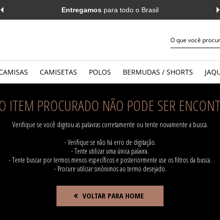
Entregamos
para todo o Brasil
CAMISAS
CAMISETAS
POLOS
BERMUDAS / SHORTS
JAQU
JEANS
WORK
MANGA CURTA
MANGA 
O ITEM PROCURADO NÃO PODE SER ENCONT
CASUAL
CASUAL
MANGA LONGA
MANGA 
Verifique se você digitou as palavras corretamente ou tente novamente a busca.
- Verifique se não há erro de digitação.
- Tente utilizar uma única palavra.
- Tente buscar por termos menos específicos e posteriormente use os filtros da busca.
- Procure utilizar sinônimos ao termo desejado.
VOLTAR PARA HOME