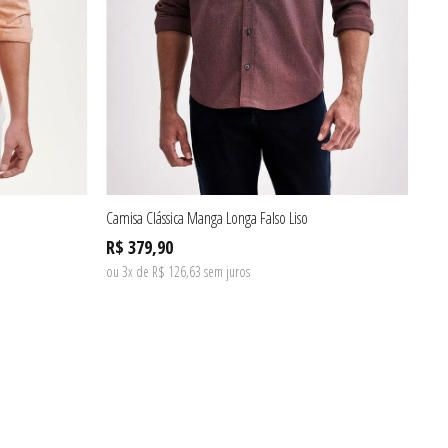
Camisa Clássica Manga Longa Falso Liso
Cam
R$ 379,90
R$
ou 3x de R$ 126,63 sem juros
ou 3