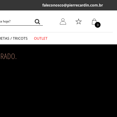
faleconosco@pierrecardin.com.br
Primeira troca grátis*
em até 30 dias
P
0
ETAS / TRICOTS
OUTLET
LONGA
RADO.
CURTA