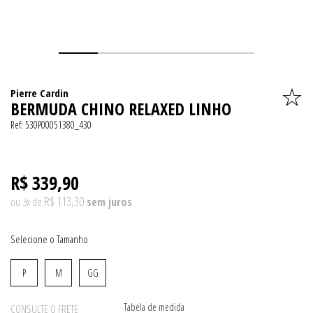
Pierre Cardin
BERMUDA CHINO RELAXED LINHO
Ref:
530P00051380_430
R$ 339,90
R$ 113,30
ou
3
x
de
Tamanho
P
M
GG
Tabela de medida
CONSULTE O FRETE