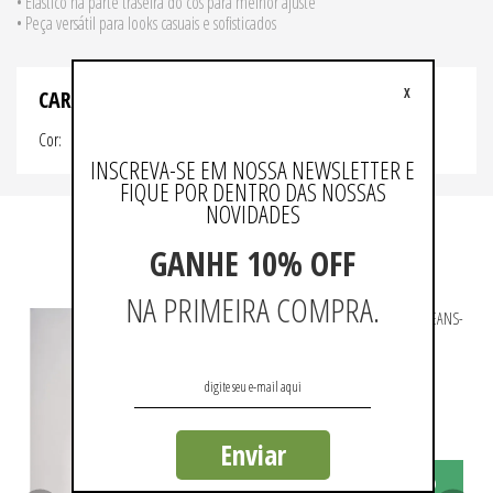
• Elástico na parte traseira do cós para melhor ajuste
• Peça versátil para looks casuais e sofisticados
X
CARACTERISTICAS
Cor
CAQUI
INSCREVA-SE EM NOSSA NEWSLETTER E
FIQUE POR DENTRO DAS NOSSAS
NOVIDADES
GANHE 10% OFF
QUEM VIU, VIU TAMBÉM
NA PRIMEIRA COMPRA.
Calça Jeans Clássica
Cal
R$ 359,90
R$
ou 3x de R$ 119,96 sem juros
ou 
Enviar
ADICIONAR AO CARRINHO