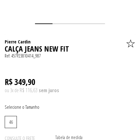
Pierre Cardin
CALÇA JEANS NEW FIT
Ref:
457P23810414_987
R$ 349,90
R$ 116,63
ou
3
x
de
Tamanho
46
Tabela de medida
CONSULTE O FRETE