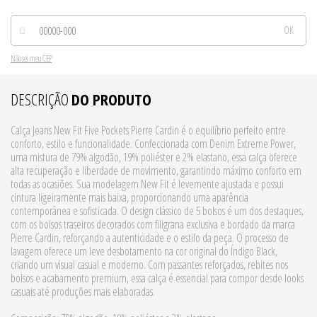
Não sei meu CEP
DESCRIÇÃO
DO PRODUTO
Calça Jeans New Fit Five Pockets Pierre Cardin é o equilíbrio perfeito entre
conforto, estilo e funcionalidade. Confeccionada com Denim Extreme Power,
uma mistura de 79% algodão, 19% poliéster e 2% elastano, essa calça oferece
alta recuperação e liberdade de movimento, garantindo máximo conforto em
todas as ocasiões. Sua modelagem New Fit é levemente ajustada e possui
cintura ligeiramente mais baixa, proporcionando uma aparência
contemporânea e sofisticada. O design clássico de 5 bolsos é um dos destaques,
com os bolsos traseiros decorados com filigrana exclusiva e bordado da marca
Pierre Cardin, reforçando a autenticidade e o estilo da peça. O processo de
lavagem oferece um leve desbotamento na cor original do Índigo Black,
criando um visual casual e moderno. Com passantes reforçados, rebites nos
bolsos e acabamento premium, essa calça é essencial para compor desde looks
casuais até produções mais elaboradas.