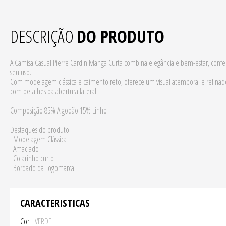
DESCRIÇÃO
DO PRODUTO
A Camisa Casual Pierre Cardin Manga Curta combina elegância e bem-estar, confecc
seu uso.
Com modelagem clássica e caimento reto, oferece um visual atemporal e refinado.
com detalhes da abertura lateral.
Composição 85% Algodão 15% Linho
Destaques do produto:
. Modelagem Clássica
. Amaciado
. Colarinho curto
. Bordado da Logomarca
CARACTERISTICAS
Cor
VERDE