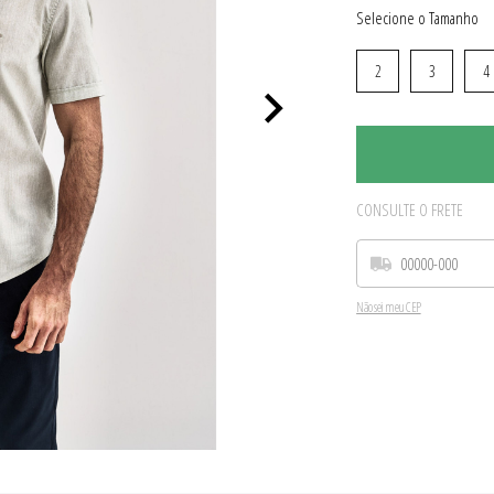
Tamanho
2
3
4
CONSULTE O FRETE
Não sei meu CEP