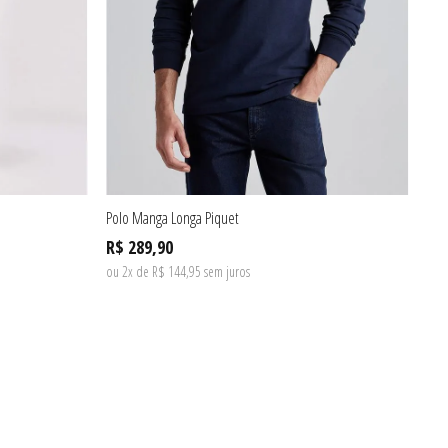
Polo Manga Longa Piquet
Cam
R$ 289,90
R$
ou 2x de R$ 144,95 sem juros