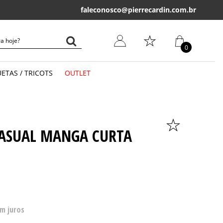
Primeira troca grátis*
em até 30 dias
P
faleconosco@pierrecardin.com.br
0
ETAS / TRICOTS
OUTLET
LONGA
CURTA
ASUAL MANGA CURTA