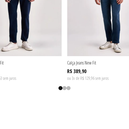
Fit
Calça Jeans New Fit
R$ 389,90
3 sem juros
ou 3x de R$ 129,96 sem juros