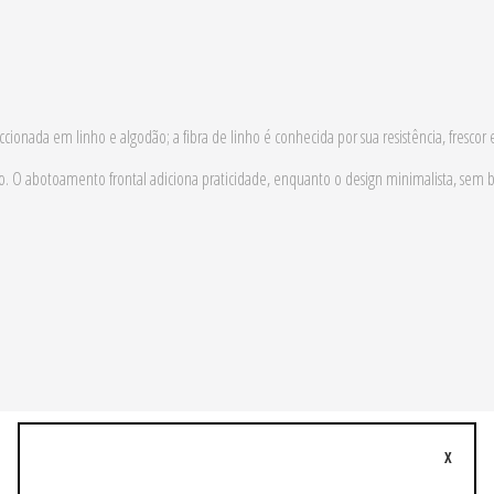
ionada em linho e algodão; a fibra de linho é conhecida por sua resistência, frescor
 O abotoamento frontal adiciona praticidade, enquanto o design minimalista, sem bol
X