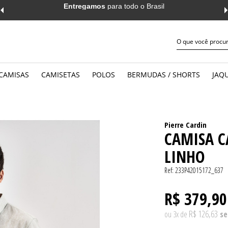
Entregamos
para todo o Brasil
CAMISAS
CAMISETAS
POLOS
BERMUDAS / SHORTS
JAQU
JEANS
WORK
MANGA CURTA
MANGA 
CASUAL
CASUAL
MANGA LONGA
MANGA 
Pierre Cardin
CAMISA C
LINHO
Ref:
233P42015172_637
R$ 379,90
R$ 126,63
ou
3
x
de