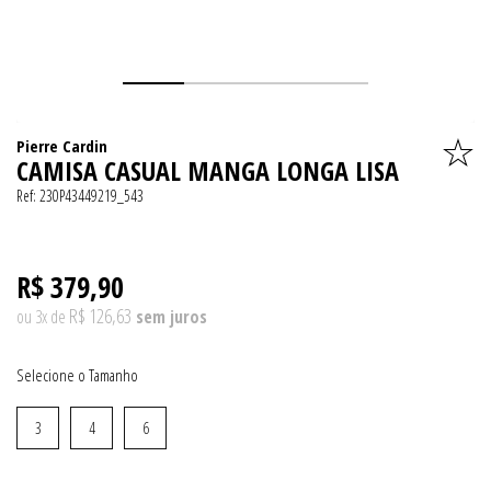
Pierre Cardin
CAMISA CASUAL MANGA LONGA LISA
Ref:
230P43449219_543
R$ 379,90
R$ 126,63
ou
3
x
de
Tamanho
3
4
6