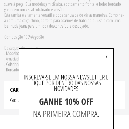
suave à peça. Sua modelagem clássica, abotoamento frontal e bolso bordado
garantem um visual sofisticado e versátil.
Esta camisa é altamente versátil e pode ser usada de várias maneiras. Combine-
a com uma calça chino, perfeita para ocasiões de trabalho ou use-a com uma
bermuda jeans para um look descontraído e despojado.
Composição 100%Algodão
Destaques do Produto:
. Modelagem Clássica
X
. Amaciado
. Colarinho clássico
. Bordado com assinatura
INSCREVA-SE EM NOSSA NEWSLETTER E
FIQUE POR DENTRO DAS NOSSAS
NOVIDADES
CARACTERISTICAS
GANHE 10% OFF
Cor
AZUL
NA PRIMEIRA COMPRA.