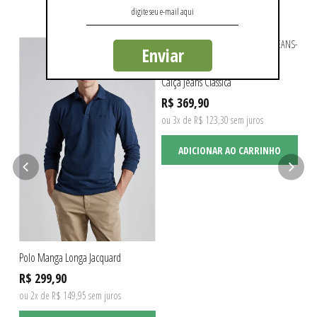
QUEM VIU, VIU TAMBÉM
Enviar
Calça Jeans Clássica
R$ 369,90
ou 3x de R$ 123,30 sem juros
ADICIONAR AO CARRINHO
Polo Manga Longa Jacquard
Jaq
R$ 299,90
R$
ou 2x de R$ 149,95 sem juros
ou 