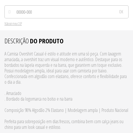
Não sei meu CEP
DESCRIÇÃO
DO PRODUTO
A Camisa Overshirt Casual é estilo e atitude em uma só peça. Com lavagem
amaciada, a overshirt traz um visual moderno e autêntico. Destaque para os
bordados na lapela esquerda e na barra, que garantem um toque exclusivo.
Possui modelagem ampla, ideal para usar com camiseta por baixo.
Confeccionada em algodão com elastano, oferece conforto e flexibilidade para
o dia a dia.
. Amaciado
. Bordado da logomarca no bolso e na barra
Composição 98% Algodão 2% Elastano | Modelagem ampla | Produto Nacional
Perfeita para sobreposição em dias frescos, combina bem com calça jeans ou
chino para um look casual e estiloso.