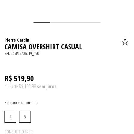
Pierre Cardin
CAMISA OVERSHIRT CASUAL
Ref:
245P45706019_590
R$ 519,90
R$ 103,98
ou
5
x
de
Tamanho
4
5
CONSULTE O FRETE