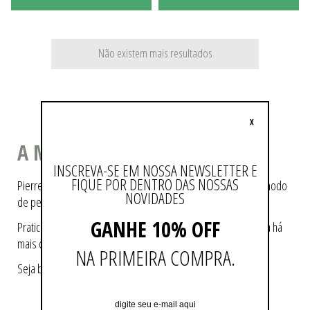
Não existem mais resultados
X
A MODA COMO ESTILO DE VIDA
INSCREVA-SE EM NOSSA NEWSLETTER E
FIQUE POR DENTRO DAS NOSSAS
Pierre Cardin ajudou a tecer a história da moda, pioneiro no modo
NOVIDADES
de pensá-la e de reproduzi-la.
GANHE 10% OFF
Praticidade e modernidade fazem parte da essência da marca há
mais de 60 anos.
NA PRIMEIRA COMPRA.
Seja bem-vindo a loja oficial Pierre Cardin no Brasil.