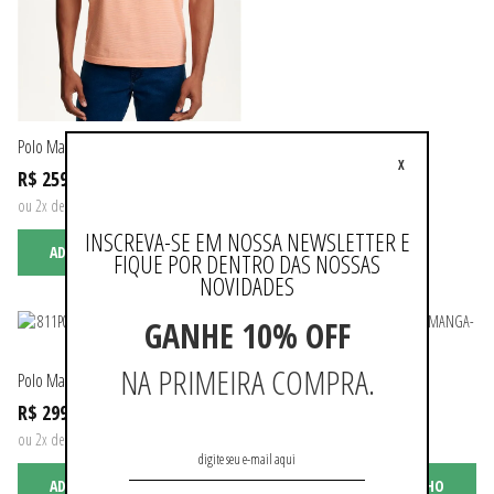
Polo Manga Curta Listrada
X
R$ 259,90
ou 2x de R$ 129,95 sem juros
INSCREVA-SE EM NOSSA NEWSLETTER E
ADICIONAR AO CARRINHO
FIQUE POR DENTRO DAS NOSSAS
NOVIDADES
GANHE 10% OFF
NA PRIMEIRA COMPRA.
Polo Manga Curta Lisa
Polo Manga Curta Lisa
R$ 299,90
R$ 209,90
ou 2x de R$ 149,95 sem juros
ou 2x de R$ 104,95 sem juros
ADICIONAR AO CARRINHO
ADICIONAR AO CARRINHO