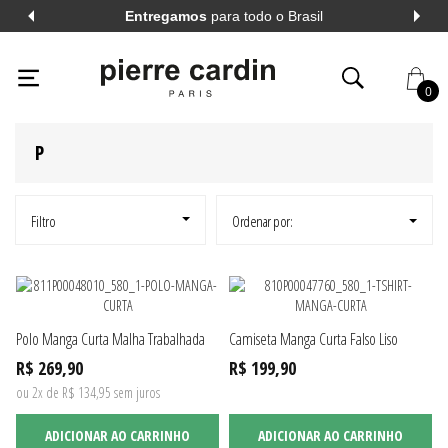
Entregamos
para todo o Brasil
PIERRECARDIN
HOMEM
POLOS
MANGA CURTA
BUSCA: P
X
0
P
AL
VER TODOS
AL
VER TODOS
Filtro
Ordenar por:
A LONGA
VER TODOS
Polo Manga Curta Malha Trabalhada
Camiseta Manga Curta Falso Liso
A CURTA
VER TODOS
R$ 269,90
R$ 199,90
ou 2x de R$ 134,95 sem juros
ADICIONAR AO CARRINHO
ADICIONAR AO CARRINHO