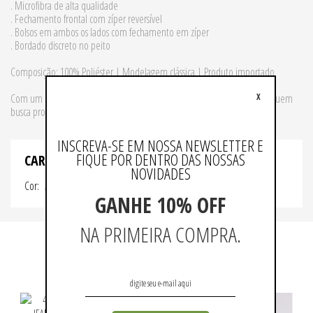
. Microfibra de alta qualidade
. Fechamento frontal com zíper reversível
. Bolsos em ambos os lados com fechamento em zíper
. Bordado discreto no peito
Composição: 100% Poliéster | Modelagem clássica | Produto importado
Com um design versátil e construção robusta, essa jaqueta é ideal para quem
X
busca proteção térmica, funcionalidade e um visual sofisticado.
INSCREVA-SE EM NOSSA NEWSLETTER E
FIQUE POR DENTRO DAS NOSSAS
CARACTERISTICAS
NOVIDADES
Cor
AZUL/VINHO
GANHE 10% OFF
NA PRIMEIRA COMPRA.
QUEM VIU, VIU TAMBÉM