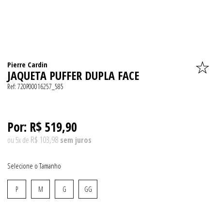
Pierre Cardin
JAQUETA PUFFER DUPLA FACE
Ref:
720P00016257_585
Por:
R$ 519,90
R$ 103,98
ou
5
x
de
Tamanho
P
M
G
GG