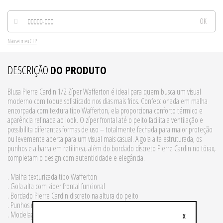
Não sei meu CEP
DESCRIÇÃO
DO PRODUTO
Blusa Pierre Cardin 1/2 Zíper Wafferton é ideal para quem busca um visual
moderno com toque sofisticado nos dias mais frios. Confeccionada em malha
encorpada com textura tipo Wafferton, ela proporciona conforto térmico e
aparência refinada ao look. O zíper frontal até o peito facilita a ventilação e
possibilita diferentes formas de uso – totalmente fechada para maior proteção
ou levemente aberta para um visual mais casual. A gola alta estruturada, os
punhos e a barra em retilínea, além do bordado discreto Pierre Cardin no tórax,
completam o design com autenticidade e elegância.
. Malha texturizada tipo Wafferton
. Gola alta com zíper frontal funcional
. Bordado Pierre Cardin discreto na altura do peito
. Punhos retilínea
. Modelagem clássica com caimento versátil
X