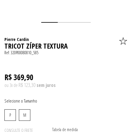
Pierre Cardin
TRICOT ZÍPER TEXTURA
Ref:
320P00080810_585
R$ 369,90
R$ 123,30
ou
3
x
de
Tamanho
P
M
Tabela de medida
CONSULTE O FRETE