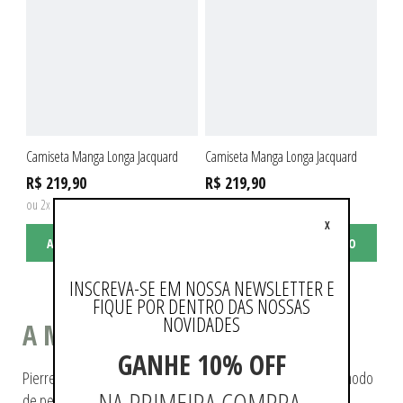
Camiseta Manga Longa Jacquard
Camiseta Manga Longa Jacquard
R$ 219,90
R$ 219,90
ou 2x de R$ 109,95 sem juros
ou 2x de R$ 109,95 sem juros
X
ADICIONAR AO CARRINHO
ADICIONAR AO CARRINHO
INSCREVA-SE EM NOSSA NEWSLETTER E
FIQUE POR DENTRO DAS NOSSAS
NOVIDADES
A MODA COMO ESTILO DE VIDA
GANHE 10% OFF
Pierre Cardin ajudou a tecer a história da moda, pioneiro no modo
NA PRIMEIRA COMPRA.
de pensá-la e de reproduzi-la.