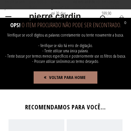
em até 6x sem
para todo o
troca
ou em até 6x
no
em compras
juros
Brasil
grátis*
em
cartão de crédito
acima de R$
até 30 dias
599,90
0
OPS!
O ITEM PROCURADO NÃO PODE SER ENCONTRADO.
Verifique se você digitou as palavras corretamente ou tente novamente a busca.
AL
VER TODOS
- Verifique se não há erro de digitação.
- Tente utilizar uma única palavra.
- Tente buscar por termos menos específicos e posteriormente use os filtros da busca.
- Procure utilizar sinônimos ao termo desejado.
AL
VER TODOS
VOLTAR PARA HOME
A LONGA
VER TODOS
A CURTA
VER TODOS
RECOMENDAMOS PARA VOCÊ...