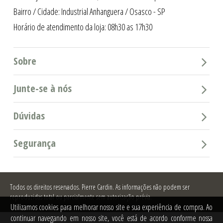
Bairro / Cidade: Industrial Anhanguera / Osasco - SP
Horário de atendimento da loja: 08h30 as 17h30
Sobre
Junte-se à nós
Dúvidas
Segurança
Todos os direitos reservados.
Pierre Cardin. As informações não podem ser
reproduzidas total ou parcialmente sem autorização prévia.
Utilizamos cookies para melhorar nosso site e sua experiência de compra. Ao
continuar navegando em nosso site, você está de acordo conforme nossa