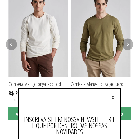
Camiseta Manga Longa Jacquard
Camiseta Manga Longa Jacquard
Cam
R$ 219,90
R$ 219,90
R$
X
ou 2x de R$ 109,95 sem juros
ou 2x de R$ 109,95 sem juros
ou 
ADICIONAR AO CARRINHO
ADICIONAR AO CARRINHO
INSCREVA-SE EM NOSSA NEWSLETTER E
FIQUE POR DENTRO DAS NOSSAS
NOVIDADES