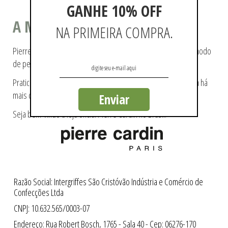
GANHE 10% OFF
A MODA COMO ESTILO DE VIDA
NA PRIMEIRA COMPRA.
Pierre Cardin ajudou a tecer a história da moda, pioneiro no modo
de pensá-la e de reproduzi-la.
Praticidade e modernidade fazem parte da essência da marca há
mais de 60 anos.
Enviar
Seja bem-vindo a loja oficial Pierre Cardin no Brasil.
Razão Social: Intergriffes São Cristóvão Indústria e Comércio de
Confecções Ltda
CNPJ: 10.632.565/0003-07
Endereço: Rua Robert Bosch, 1765 - Sala 40 - Cep: 06276-170