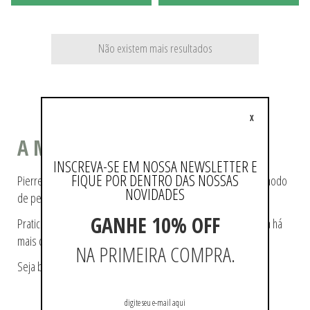
Não existem mais resultados
X
A MODA COMO ESTILO DE VIDA
INSCREVA-SE EM NOSSA NEWSLETTER E
FIQUE POR DENTRO DAS NOSSAS
Pierre Cardin ajudou a tecer a história da moda, pioneiro no modo
NOVIDADES
de pensá-la e de reproduzi-la.
GANHE 10% OFF
Praticidade e modernidade fazem parte da essência da marca há
mais de 60 anos.
NA PRIMEIRA COMPRA.
Seja bem-vindo a loja oficial Pierre Cardin no Brasil.