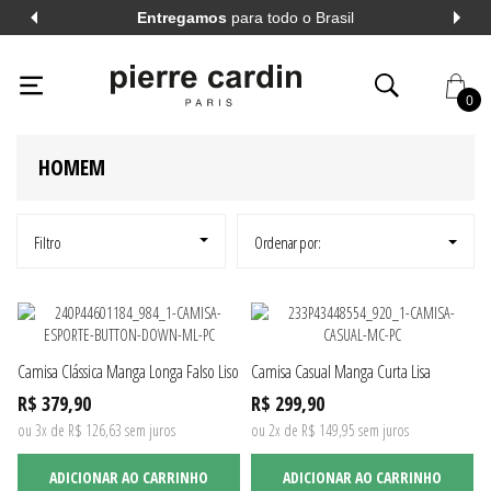
Entregamos
para todo o Brasil
PIERRECARDIN
HOMEM
CINZA
3
0
HOMEM
AL
VER TODOS
AL
VER TODOS
Filtro
Ordenar por:
A LONGA
VER TODOS
Camisa Clássica Manga Longa Falso Liso
Camisa Casual Manga Curta Lisa
A CURTA
VER TODOS
R$ 379,90
R$ 299,90
ou 3x de R$ 126,63 sem juros
ou 2x de R$ 149,95 sem juros
ADICIONAR AO CARRINHO
ADICIONAR AO CARRINHO