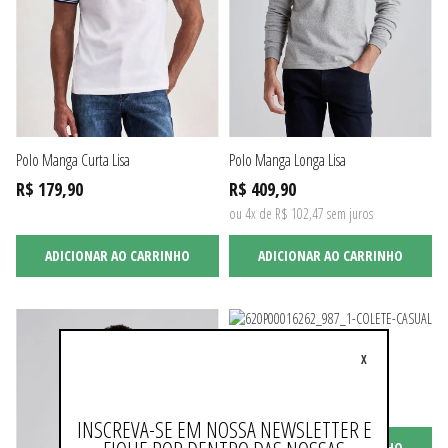
Polo Manga Curta Lisa
Polo Manga Longa Lisa
R$ 179,90
R$ 409,90
ou 4x de R$ 102,47 sem juros
ADICIONAR AO CARRINHO
ADICIONAR AO CARRINHO
Colete Puffer
X
R$ 389,90
ou 3x de R$ 129,96 sem juros
INSCREVA-SE EM NOSSA NEWSLETTER E
ADICIONAR AO CARRINHO