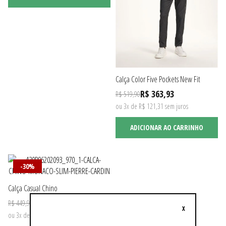
Calça Color Five Pockets New Fit
R$ 363,93
R$ 519,90
ou 3x de R$ 121,31 sem juros
ADICIONAR AO CARRINHO
-30%
Calça Casual Chino
R$ 314,93
R$ 449,90
X
ou 3x de R$ 104,97 sem juros