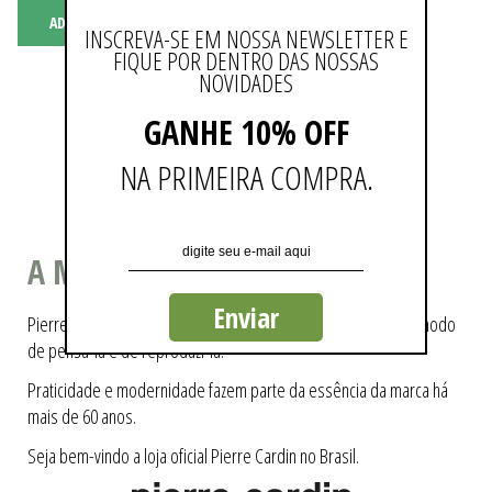
ADICIONAR AO CARRINHO
INSCREVA-SE EM NOSSA NEWSLETTER E
FIQUE POR DENTRO DAS NOSSAS
NOVIDADES
Não existem mais resultados
GANHE 10% OFF
NA PRIMEIRA COMPRA.
A MODA COMO ESTILO DE VIDA
Enviar
Pierre Cardin ajudou a tecer a história da moda, pioneiro no modo
de pensá-la e de reproduzi-la.
Praticidade e modernidade fazem parte da essência da marca há
mais de 60 anos.
Seja bem-vindo a loja oficial Pierre Cardin no Brasil.