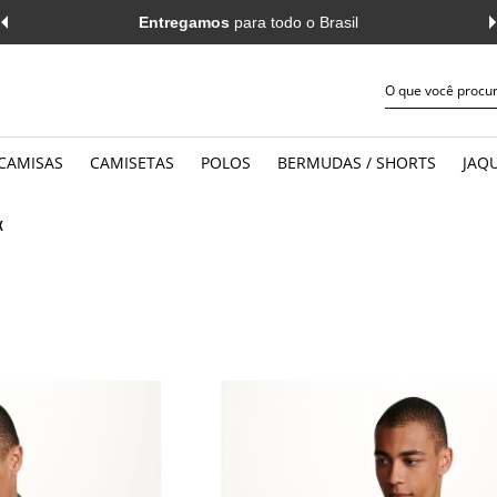
Entregamos
para todo o Brasil
CAMISAS
CAMISETAS
POLOS
BERMUDAS / SHORTS
JAQU
JEANS
WORK
MANGA CURTA
MANGA 
X
CASUAL
CASUAL
MANGA LONGA
MANGA 