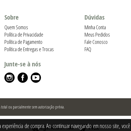
Sobre
Dúvidas
Quem Somos
Minha Conta
Política de Privacidade
Meus Pedidos
Política de Pagamento
Fale Conosco
Política de Entregas e Trocas
FAQ
Junte-se à nós
total ou parcialmente sem autorização prévia.
a experiência de compra. Ao continuar navegando em nosso site, você