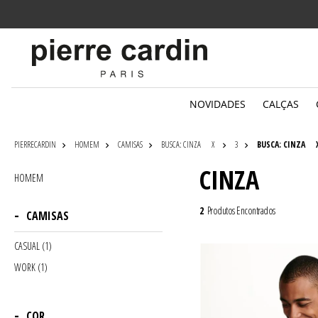
Parcelamento
em até 6x sem juros
NOVIDADES
CALÇAS
PIERRECARDIN
HOMEM
CAMISAS
BUSCA: CINZA
X
3
BUSCA: CINZA
CINZA
HOMEM
2
Produtos Encontrados
CAMISAS
CASUAL (1)
WORK (1)
COR