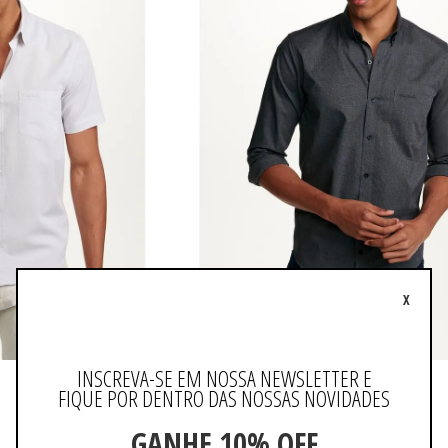
X
INSCREVA-SE EM NOSSA NEWSLETTER E
Camisa Clássica Manga Longa Falso Liso
FIQUE POR DENTRO DAS NOSSAS NOVIDADES
R$ 379,90
GANHE 10% OFF
ou 3x de R$ 126,63 sem juros