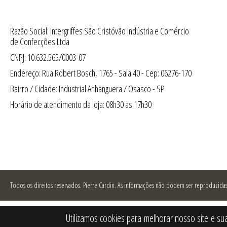
Razão Social: Intergriffes São Cristóvão Indústria e Comércio
de Confecções Ltda
CNPJ: 10.632.565/0003-07
Endereço: Rua Robert Bosch, 1765 - Sala 40 - Cep: 06276-170
Bairro / Cidade: Industrial Anhanguera / Osasco - SP
Horário de atendimento da loja: 08h30 as 17h30
Todos os direitos reservados.
Pierre Cardin. As informações não podem ser reproduzidas 
Utilizamos cookies para melhorar nosso site e su