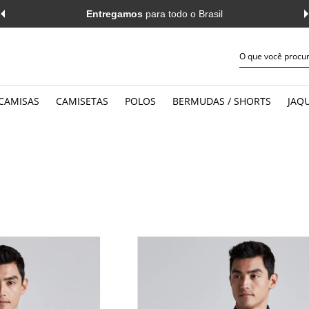
Entregamos
para todo o Brasil
CAMISAS
CAMISETAS
POLOS
BERMUDAS / SHORTS
JAQU
JEANS
WORK
MANGA CURTA
MANGA 
CASUAL
CASUAL
MANGA LONGA
MANGA 