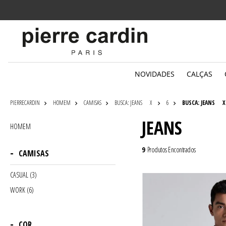
Parcelamento
em até 6x sem juros
NOVIDADES
CALÇAS
PIERRECARDIN
HOMEM
CAMISAS
BUSCA: JEANS
X
6
BUSCA: JEANS
X
JEANS
HOMEM
9
Produtos Encontrados
CAMISAS
CASUAL (3)
WORK (6)
COR