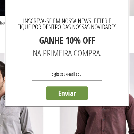
INSCREVA-SE EM NOSSA NEWSLETTER E
trada
Camisa Clássica Manga Longa Xadrez
FIQUE POR DENTRO DAS NOSSAS NOVIDADES
R$ 399,90
GANHE 10% OFF
ou 3x de R$ 133,30 sem juros
NA PRIMEIRA COMPRA.
Enviar