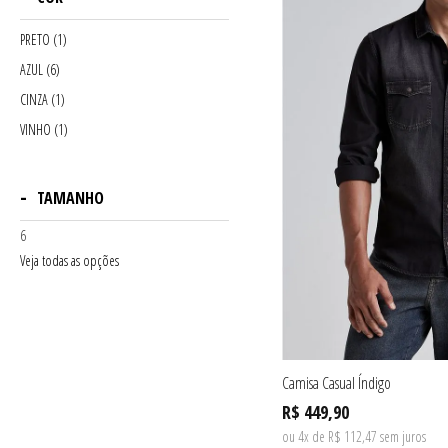
PRETO (1)
AZUL (6)
CINZA (1)
VINHO (1)
TAMANHO
6
Veja todas as opções
Camisa Casual Índigo
R$ 449,90
ou 4x de R$ 112,47 sem juros