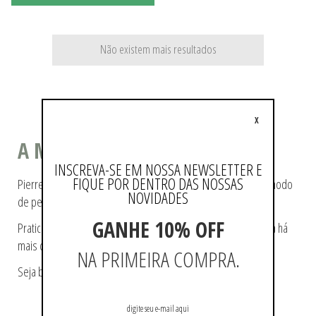
Não existem mais resultados
X
A MODA COMO ESTILO DE VIDA
INSCREVA-SE EM NOSSA NEWSLETTER E
FIQUE POR DENTRO DAS NOSSAS
Pierre Cardin ajudou a tecer a história da moda, pioneiro no modo
NOVIDADES
de pensá-la e de reproduzi-la.
GANHE 10% OFF
Praticidade e modernidade fazem parte da essência da marca há
mais de 60 anos.
NA PRIMEIRA COMPRA.
Seja bem-vindo a loja oficial Pierre Cardin no Brasil.