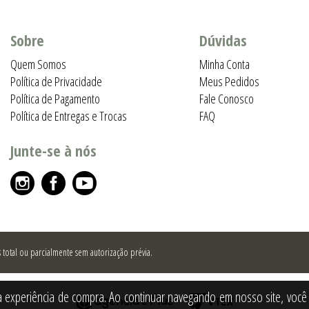
Sobre
Dúvidas
Quem Somos
Minha Conta
Política de Privacidade
Meus Pedidos
Política de Pagamento
Fale Conosco
Política de Entregas e Trocas
FAQ
Junte-se à nós
total ou parcialmente sem autorização prévia.
a experiência de compra. Ao continuar navegando em nosso site, você