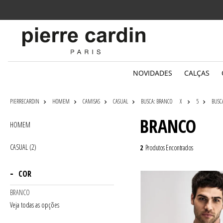
Parcelamento
em até 6x sem juros
NOVIDADES
CALÇAS
PIERRECARDIN
HOMEM
CAMISAS
CASUAL
BUSCA: BRANCO
X
5
BUSC
BRANCO
HOMEM
CASUAL (2)
2
Produtos Encontrados
COR
BRANCO
Veja todas as opções