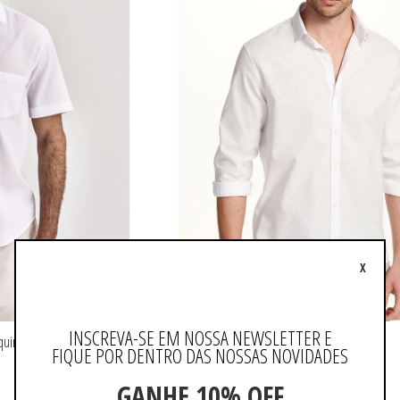
X
INSCREVA-SE EM NOSSA NEWSLETTER E
quinetada
Camisa Casual Manga Longa Lisa
FIQUE POR DENTRO DAS NOSSAS NOVIDADES
R$ 459,90
GANHE 10% OFF
ou 4x de R$ 114,97 sem juros