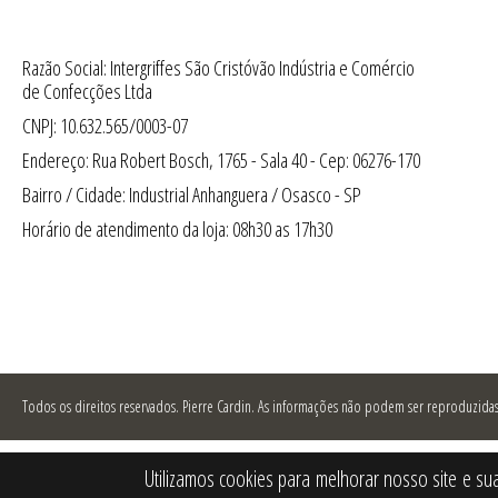
Razão Social: Intergriffes São Cristóvão Indústria e Comércio
de Confecções Ltda
CNPJ: 10.632.565/0003-07
Endereço: Rua Robert Bosch, 1765 - Sala 40 - Cep: 06276-170
Bairro / Cidade: Industrial Anhanguera / Osasco - SP
Horário de atendimento da loja: 08h30 as 17h30
Todos os direitos reservados.
Pierre Cardin. As informações não podem ser reproduzidas 
Utilizamos cookies para melhorar nosso site e su