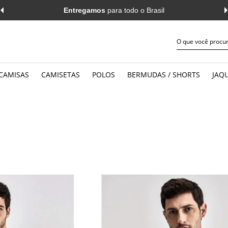
Entregamos
para todo o Brasil
CAMISAS
CAMISETAS
POLOS
BERMUDAS / SHORTS
JAQU
JEANS
WORK
MANGA CURTA
MANGA 
CASUAL
CASUAL
MANGA LONGA
MANGA 