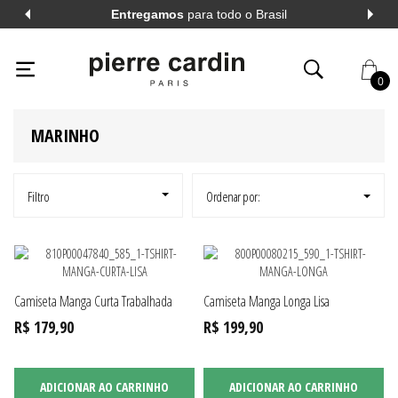
Entregamos
para todo o Brasil
PIERRECARDIN
HOMEM
CAMISETAS
BUSCA: MARINHO
X
0
MARINHO
AL
VER TODOS
AL
VER TODOS
Filtro
Ordenar por:
A LONGA
VER TODOS
Camiseta Manga Curta Trabalhada
Camiseta Manga Longa Lisa
A CURTA
VER TODOS
R$ 179,90
R$ 199,90
ADICIONAR AO CARRINHO
ADICIONAR AO CARRINHO