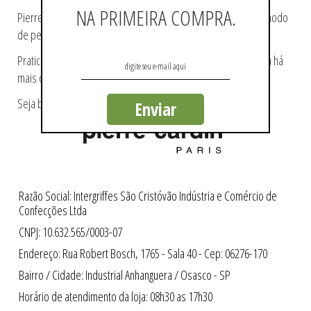
NA PRIMEIRA COMPRA.
Pierre Cardin ajudou a tecer a história da moda, pioneiro no modo
de pensá-la e de reproduzi-la.
Praticidade e modernidade fazem parte da essência da marca há
mais de 60 anos.
Seja bem-vindo a loja oficial Pierre Cardin no Brasil.
Enviar
Razão Social: Intergriffes São Cristóvão Indústria e Comércio de
Confecções Ltda
CNPJ: 10.632.565/0003-07
Endereço: Rua Robert Bosch, 1765 - Sala 40 - Cep: 06276-170
Bairro / Cidade: Industrial Anhanguera / Osasco - SP
Horário de atendimento da loja: 08h30 as 17h30