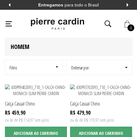
Entregamos
para todo o Brasil
PIERRECARDIN
HOMEM
PIERRE CARDIN
38
AREIA
0
HOMEM
AL
VER TODOS
AL
VER TODOS
Filtro
Ordenar por:
A LONGA
VER TODOS
Calça Casual Chino
Calça Casual Chino
A CURTA
VER TODOS
R$ 459,90
R$ 479,90
ou 4x de R$ 114,97 sem juros
ou 4x de R$ 119,97 sem juros
ADICIONAR AO CARRINHO
ADICIONAR AO CARRINHO