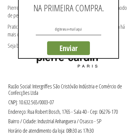
NA PRIMEIRA COMPRA.
Pierre Cardin ajudou a tecer a história da moda, pioneiro no modo
de pensá-la e de reproduzi-la.
Praticidade e modernidade fazem parte da essência da marca há
mais de 60 anos.
Seja bem-vindo a loja oficial Pierre Cardin no Brasil.
Enviar
Razão Social: Intergriffes São Cristóvão Indústria e Comércio de
Confecções Ltda
CNPJ: 10.632.565/0003-07
Endereço: Rua Robert Bosch, 1765 - Sala 40 - Cep: 06276-170
Bairro / Cidade: Industrial Anhanguera / Osasco - SP
Horário de atendimento da loja: 08h30 as 17h30