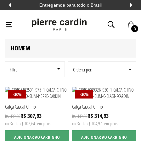
Entregamos
para todo o Brasil
PIERRECARDIN
HOMEM
PIERRE CARDIN
38
CINZA
0
HOMEM
AL
VER TODOS
AL
VER TODOS
Filtro
Ordenar por:
A LONGA
VER TODOS
-30%
-30%
Calça Casual Chino
Calça Casual Chino
A CURTA
VER TODOS
R$ 307,93
R$ 314,93
R$ 439,90
R$ 449,90
ou 3x de R$ 102,64 sem juros
ou 3x de R$ 104,97 sem juros
ADICIONAR AO CARRINHO
ADICIONAR AO CARRINHO