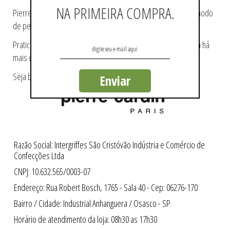
NA PRIMEIRA COMPRA.
Pierre Cardin ajudou a tecer a história da moda, pioneiro no modo
de pensá-la e de reproduzi-la.
Praticidade e modernidade fazem parte da essência da marca há
mais de 60 anos.
Seja bem-vindo a loja oficial Pierre Cardin no Brasil.
Enviar
Razão Social: Intergriffes São Cristóvão Indústria e Comércio de
Confecções Ltda
CNPJ: 10.632.565/0003-07
Endereço: Rua Robert Bosch, 1765 - Sala 40 - Cep: 06276-170
Bairro / Cidade: Industrial Anhanguera / Osasco - SP
Horário de atendimento da loja: 08h30 as 17h30