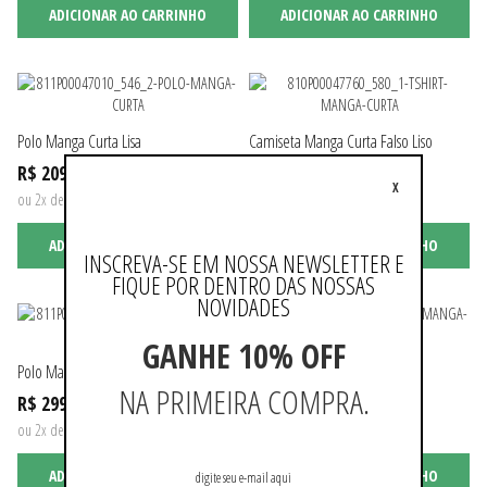
ADICIONAR AO CARRINHO
ADICIONAR AO CARRINHO
Polo Manga Curta Lisa
Camiseta Manga Curta Falso Liso
R$ 209,90
R$ 199,90
X
ou 2x de R$ 104,95 sem juros
ADICIONAR AO CARRINHO
ADICIONAR AO CARRINHO
INSCREVA-SE EM NOSSA NEWSLETTER E
FIQUE POR DENTRO DAS NOSSAS
NOVIDADES
GANHE 10% OFF
Polo Manga Curta Lisa
Polo Manga Curta Listrada
NA PRIMEIRA COMPRA.
R$ 299,90
R$ 259,90
ou 2x de R$ 149,95 sem juros
ou 2x de R$ 129,95 sem juros
ADICIONAR AO CARRINHO
ADICIONAR AO CARRINHO