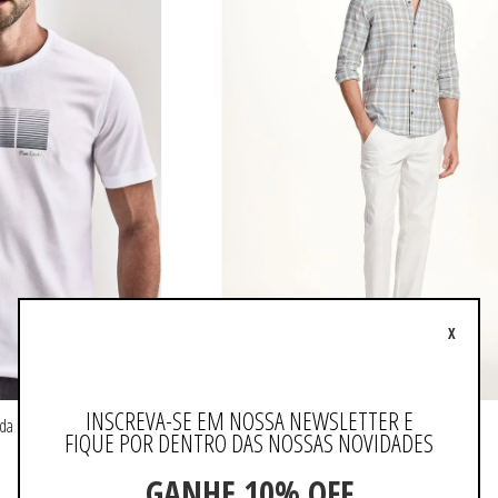
X
INSCREVA-SE EM NOSSA NEWSLETTER E
da
Calça Casual Chino
FIQUE POR DENTRO DAS NOSSAS NOVIDADES
R$ 314,93
R$ 449,90
GANHE 10% OFF
ou 3x de R$ 104,97 sem juros