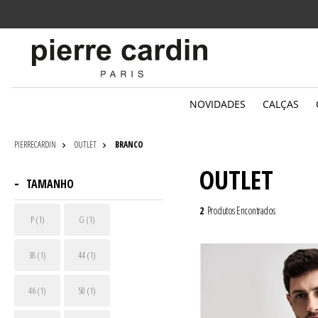
Parcelamento
em até 6x sem juros
NOVIDADES
CALÇAS
PIERRECARDIN
OUTLET
BRANCO
OUTLET
TAMANHO
2
Produtos Encontrados
P (1)
G (1)
38 (1)
44 (1)
46 (1)
50 (1)