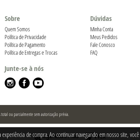
Sobre
Dúvidas
Quem Somos
Minha Conta
Política de Privacidade
Meus Pedidos
Política de Pagamento
Fale Conosco
Política de Entregas e Trocas
FAQ
Junte-se à nós
total ou parcialmente sem autorização prévia.
a experiência de compra. Ao continuar navegando em nosso site, você