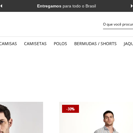
Entregamos
para todo o Brasil
CAMISAS
CAMISETAS
POLOS
BERMUDAS / SHORTS
JAQU
JEANS
WORK
MANGA CURTA
MANGA 
CASUAL
CASUAL
MANGA LONGA
MANGA 
-30%