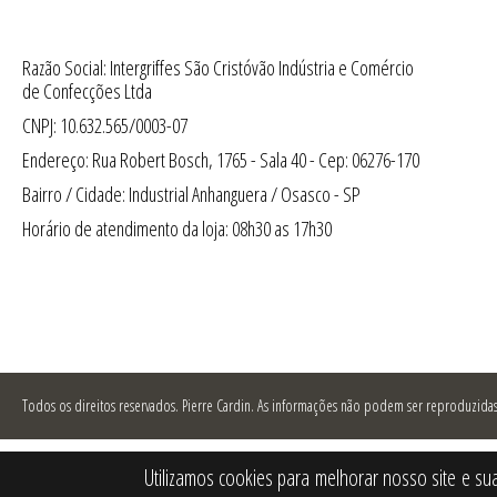
Razão Social: Intergriffes São Cristóvão Indústria e Comércio
de Confecções Ltda
CNPJ: 10.632.565/0003-07
Endereço: Rua Robert Bosch, 1765 - Sala 40 - Cep: 06276-170
Bairro / Cidade: Industrial Anhanguera / Osasco - SP
Horário de atendimento da loja: 08h30 as 17h30
Todos os direitos reservados.
Pierre Cardin. As informações não podem ser reproduzidas 
Utilizamos cookies para melhorar nosso site e su