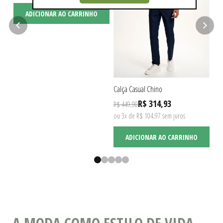
ADICIONAR AO CARRINHO
Calça Casual Chino
Cal
R$ 314,93
R$ 449,90
R$ 
ou 3x de R$ 104,97 sem juros
ou 
ADICIONAR AO CARRINHO