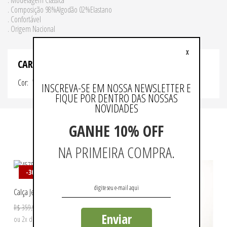
. Modelagem Clássica
. Composição 98%Algodão 02%Elastano
. Confortável
. Origem Nacional
X
CARACTERISTICAS
Cor
VERDE
INSCREVA-SE EM NOSSA NEWSLETTER E
FIQUE POR DENTRO DAS NOSSAS
NOVIDADES
GANHE 10% OFF
QUEM VIU, VIU TAMBÉM
NA PRIMEIRA COMPRA.
-30%
-30%
Fit
Calça Jeans New Fit
R$ 251,93
R$ 359,90
Enviar
ou 2x de R$ 125,96 sem juros