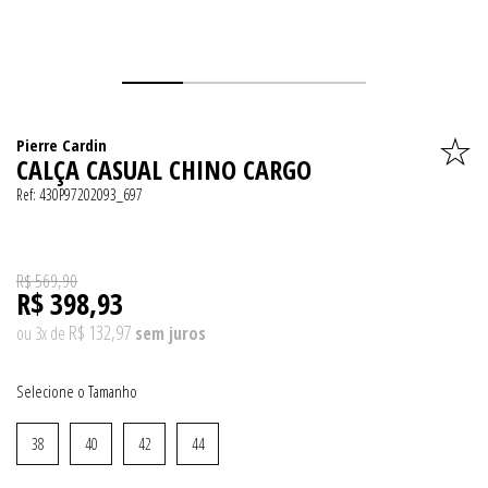
Pierre Cardin
CALÇA CASUAL CHINO CARGO
Ref:
430P97202093_697
R$ 569,90
R$ 398,93
R$ 132,97
ou
3
x
de
Tamanho
38
40
42
44