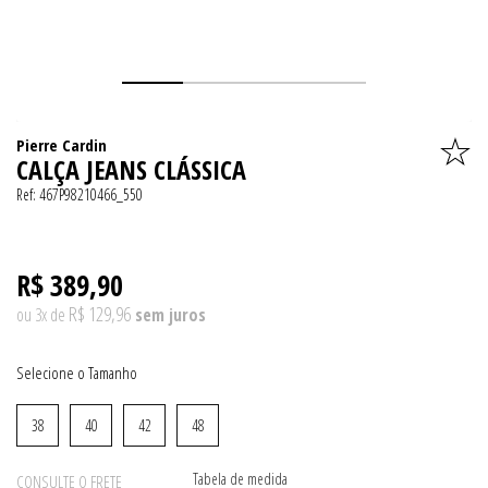
Pierre Cardin
CALÇA JEANS CLÁSSICA
Ref:
467P98210466_550
R$ 389,90
R$ 129,96
ou
3
x
de
Tamanho
38
40
42
48
Tabela de medida
CONSULTE O FRETE