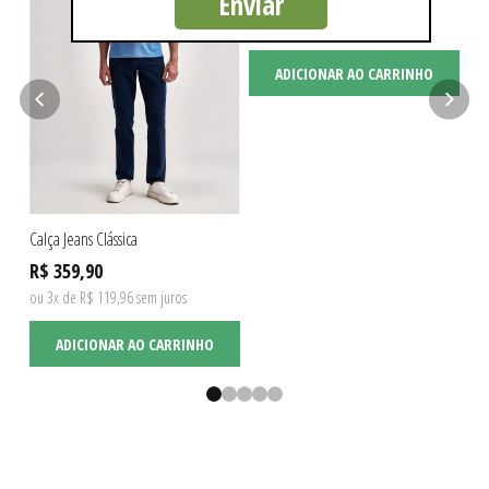
Enviar
R$ 349,90
R$
ou 3x de R$ 116,63 sem juros
ou 
ADICIONAR AO CARRINHO
Calça Jeans Clássica
R$ 359,90
ou 3x de R$ 119,96 sem juros
ADICIONAR AO CARRINHO