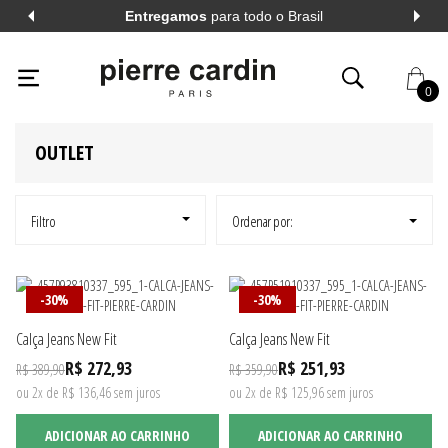
Entregamos
para todo o Brasil
PIERRECARDIN
OUTLET
PIERRE CARDIN
0
OUTLET
AL
VER TODOS
AL
VER TODOS
Filtro
Ordenar por:
A LONGA
VER TODOS
-30%
-30%
Calça Jeans New Fit
Calça Jeans New Fit
A CURTA
VER TODOS
R$ 272,93
R$ 251,93
R$ 389,90
R$ 359,90
ou 2x de R$ 136,46 sem juros
ou 2x de R$ 125,96 sem juros
ADICIONAR AO CARRINHO
ADICIONAR AO CARRINHO