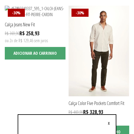
-30%
-30%
Calça Jeans New Fit
R$ 258,93
R$ 369,90
ou 2x de R$ 129,46 sem juros
ADICIONAR AO CARRINHO
Calça Color Five Pockets Comfort Fit
R$ 328,93
R$ 469,90
ou 3x de R$ 109,64 sem juros
X
ADICIONAR AO CARRINHO