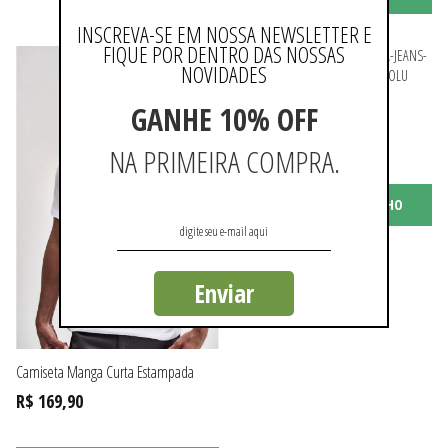
INSCREVA-SE EM NOSSA NEWSLETTER E
FIQUE POR DENTRO DAS NOSSAS
NOVIDADES
Calça Jeans Clássica
GANHE 10% OFF
R$ 389,90
NA PRIMEIRA COMPRA.
ou 3x de R$ 129,96 sem juros
ADICIONAR AO CARRINHO
Enviar
Camiseta Manga Curta Estampada
R$ 169,90