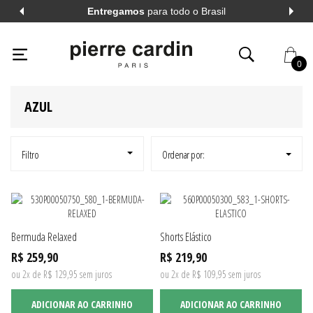
Entregamos
para todo o Brasil
PIERRECARDIN
HOMEM
BERMUDAS E SHORTS
BUSCA: AZUL
X
0
AZUL
AL
VER TODOS
AL
VER TODOS
Filtro
Ordenar por:
A LONGA
VER TODOS
Bermuda Relaxed
Shorts Elástico
A CURTA
VER TODOS
R$ 259,90
R$ 219,90
ou 2x de R$ 129,95 sem juros
ou 2x de R$ 109,95 sem juros
ADICIONAR AO CARRINHO
ADICIONAR AO CARRINHO