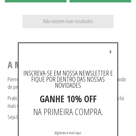
Não existem mais resultados
X
A MODA COMO ESTILO DE VIDA
INSCREVA-SE EM NOSSA NEWSLETTER E
FIQUE POR DENTRO DAS NOSSAS
Pierre Cardin ajudou a tecer a história da moda, pioneiro no modo
NOVIDADES
de pensá-la e de reproduzi-la.
GANHE 10% OFF
Praticidade e modernidade fazem parte da essência da marca há
mais de 60 anos.
NA PRIMEIRA COMPRA.
Seja bem-vindo a loja oficial Pierre Cardin no Brasil.