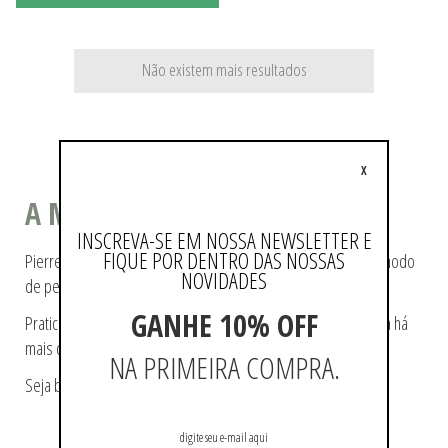
Não existem mais resultados
X
A MODA COMO ESTILO DE VIDA
INSCREVA-SE EM NOSSA NEWSLETTER E
FIQUE POR DENTRO DAS NOSSAS
Pierre Cardin ajudou a tecer a história da moda, pioneiro no modo
NOVIDADES
de pensá-la e de reproduzi-la.
GANHE 10% OFF
Praticidade e modernidade fazem parte da essência da marca há
mais de 60 anos.
NA PRIMEIRA COMPRA.
Seja bem-vindo a loja oficial Pierre Cardin no Brasil.